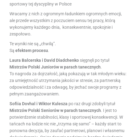
sportowy tej dyscypliny w Polsce
Wracamy z nich z ogromnym ładunkiem ogromnych emocji,
ale przede wszystkim z poczuciem sensu tej pracy, którą
wykonujemy każdego dnia, konsekwentnie, spokojnie i
zespołowo.
Te wyniki nie są „chwilą”.
Są
efektem procesu
.
Laura Balcerska i David Diadchenko
sięgnęli po tytuł
Mistrzów Polski Juniorów w parach tanecznych
.
To nagroda za dojrzałość, jaką pokazują w tak młodym wieku:
za umiejętność utrzymania jakości w stresie, za partnerską
odpowiedzialność i za odwagę, by jechać swoje programy z
pełnym zaangażowaniem.
Sofiia Dovhal i Wiktor Kulesza
po raz drugi zdobyli tytuł
Mistrzów Polski Seniorów w parach tanecznych
. I jest to
potwierdzenie stabilności, klasy i sportowej konsekwencji. W
tańcach na lodzie nic nie „trzyma się samo” – każdy start to
ponowna decyzja, by zaufać partnerowi, planowi i własnemu