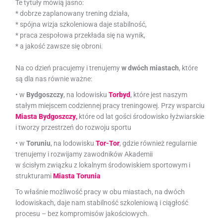
Te tytuły mówią jasno:
* dobrze zaplanowany trening działa,
* spójna wizja szkoleniowa daje stabilność,
* praca zespołowa przekłada się na wynik,
* a jakość zawsze się obroni.
Na co dzień pracujemy i trenujemy
w dwóch miastach
, które
są dla nas równie ważne:
• w
Bydgoszczy
, na lodowisku
Torbyd
, które jest naszym
stałym miejscem codziennej pracy treningowej. Przy wsparciu
Miasta Bydgoszczy
,
które od lat gości środowisko łyżwiarskie
i tworzy przestrzeń do rozwoju sportu
• w
Toruniu
, na lodowisku
Tor-Tor
, gdzie również regularnie
trenujemy i rozwijamy zawodników Akademii
w ścisłym związku z lokalnym środowiskiem sportowym i
strukturami
Miasta Torunia
To właśnie możliwość pracy w obu miastach, na dwóch
lodowiskach, daje nam stabilność szkoleniową i ciągłość
procesu – bez kompromisów jakościowych.