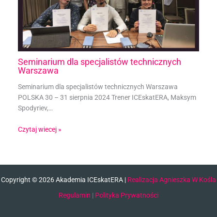
Seminarium dla specjalistów technicznych
Warszawa
Seminarium dla specjalistów technicznych Warszawa
POLSKA 30 – 31 sierpnia 2024 Trener ICEskatERA, Maksym
Spodyriev,…
Czytaj wiecej »
Copyright © 2026 Akademia ICEskatERA |
Realizacja Agnieszka W Kośla
Regulamin
|
Polityka Prywatności