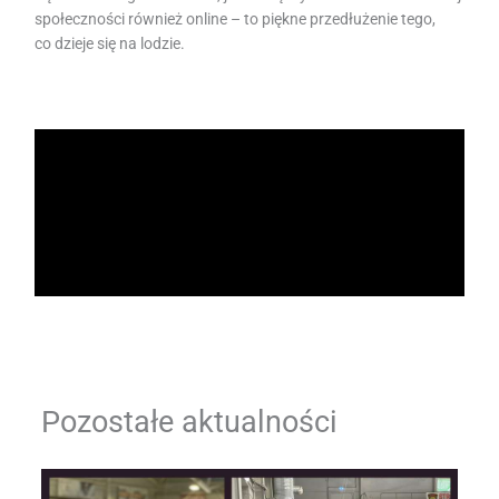
społeczności również online – to piękne przedłużenie tego,
co dzieje się na lodzie.
Pozostałe aktualności