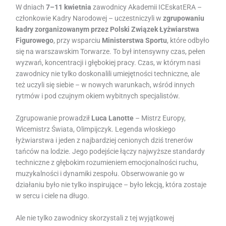
W dniach
7–11 kwietnia
zawodnicy Akademii ICEskatERA –
członkowie Kadry Narodowej – uczestniczyli w
zgrupowaniu
kadry zorganizowanym przez Polski Związek Łyżwiarstwa
Figurowego
, przy wsparciu
Ministerstwa Sportu
, które odbyło
się na warszawskim Torwarze. To był intensywny czas, pełen
wyzwań, koncentracji i głębokiej pracy. Czas, w którym nasi
zawodnicy nie tylko doskonalili umiejętności techniczne, ale
też uczyli się siebie – w nowych warunkach, wśród innych
rytmów i pod czujnym okiem wybitnych specjalistów.
Zgrupowanie prowadził
Luca Lanotte
– Mistrz Europy,
Wicemistrz Świata, Olimpijczyk. Legenda włoskiego
łyżwiarstwa i jeden z najbardziej cenionych dziś trenerów
tańców na lodzie. Jego podejście łączy najwyższe standardy
techniczne z głębokim rozumieniem emocjonalności ruchu,
muzykalności i dynamiki zespołu. Obserwowanie go w
działaniu było nie tylko inspirujące – było lekcją, która zostaje
w sercu i ciele na długo.
Ale nie tylko zawodnicy skorzystali z tej wyjątkowej