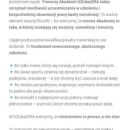
przestrzeni nauki.
Trenerzy Akademii ICEskatERA także
otrzymali możliwość uczestniczenia w szkoleniu i
bezpośredniej obserwacji pracy kadry narodowej.
To ważny
element naszej filozofii – bo wierzymy, że
mocna Akademia to
taka, w której rozwijają się wszyscy: zawodnicy i trenerzy.
Ciągłe podnoszenie kwalifikacji kadry trenerskiej to nie
dodatek. To
fundament nowoczesnego, skutecznego
szkolenia.
Bo tylko trener, który się rozwija, potrafi rozwijać innych.
Bo świat sportu zmienia się dynamicznie – metody,
podejścia, standardy – a my chcemy być zawsze o krok dalej.
Bo świeża perspektywa, inspiracja i wymiana doświadczeń
to paliwo dla pasji i skuteczności.
Bo kontakt z najlepszymi uczy pokory i odwagi
jednocześnie – wartości, które chcemy przekazywać dalej.
W ICEskatERA wierzymy, że
mistrzostwo to proces, a nie stan
.
To gotowość do nieustannej nauki – niezależnie od wieku i